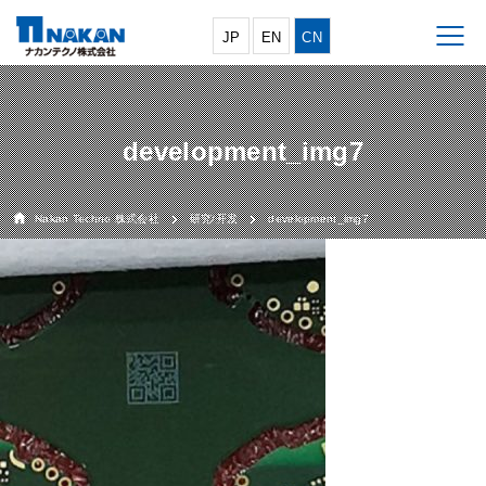
JP
EN
CN
development_img7
Nakan Techno 株式会社
研究/开发
development_img7