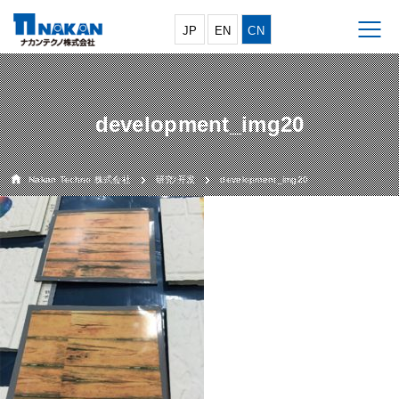
JP
EN
CN
development_img20
Nakan Techno 株式会社
研究/开发
development_img20