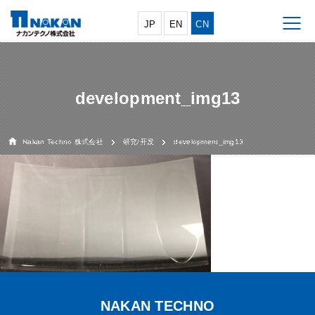
JP
EN
CN
development_img13
Nakan Techno 株式会社
研究/开发
development_img13
NAKAN TECHNO